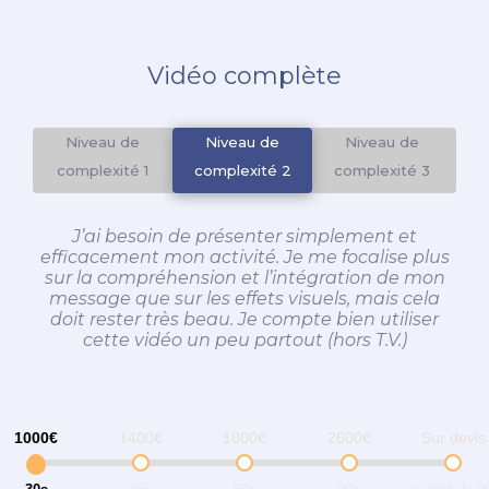
Vidéo complète
Niveau de
Niveau de
Niveau de
Niveau de
complexité 1
complexité 2
complexité 2
complexité 3
J’ai besoin de présenter simplement et
efficacement mon activité. Je me focalise plus
sur la compréhension et l’intégration de mon
message que sur les effets visuels, mais cela
doit rester très beau. Je compte bien utiliser
cette vidéo un peu partout (hors T.V.)
1000€
1400€
1800€
2600€
Sur devis