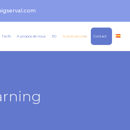
igserval.com
Tarifs
A propos de nous
3D
Autres services
Contact
arning