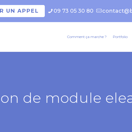
ER UN APPEL
09 73 05 30 80
contact@b
Comment ça marche ?
Portfolio
ion de module ele