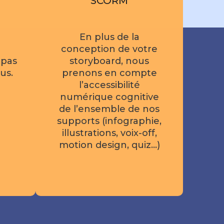
SCORM
En plus de la
conception de votre
 pas
storyboard, nous
us.
prenons en compte
l’accessibilité
numérique cognitive
de l’ensemble de nos
supports (infographie,
illustrations, voix-off,
motion design, quiz…)