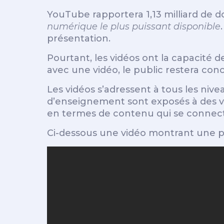
YouTube rapportera 1,13 milliard de d
numérique le plus puissant disponible
présentation.
Pourtant, les vidéos ont la capacité
avec une vidéo, le public restera conc
Les vidéos s’adressent à tous les nive
d’enseignement sont exposés à des vi
en termes de contenu qui se connect
Ci-dessous une vidéo montrant une p