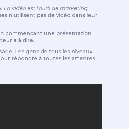
e.
La vidéo est l’outil de marketing
es n’utilisent pas de vidéo dans leur
c. En commençant une présentation
eur a à dire.
ssage. Les gens de tous les niveaux
our répondre à toutes les attentes