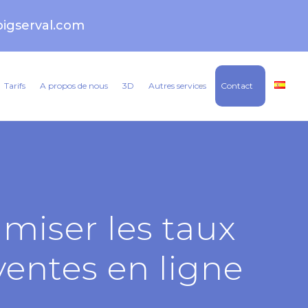
igserval.com
Tarifs
A propos de nous
3D
Autres services
Contact
imiser les taux
ventes en ligne