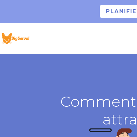
PLANIFI
Comment r
attr