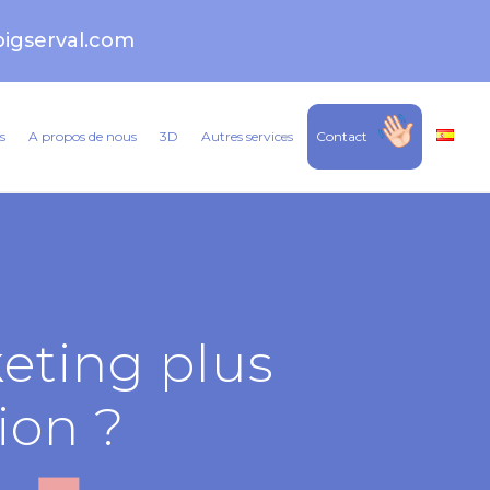
igserval.com
s
A propos de nous
3D
Autres services
Contact
eting plus
ion ?